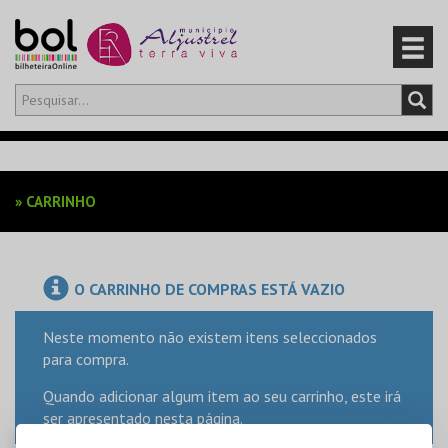
Olá,
iniciar sessão
PT
0
CARRINHO
»
CARRINHO
EVENTOS
CARTÕES
O CARRINHO DE COMPRAS ESTÁ VAZIO
PRODUTOS
Neste momento não existem itens seleccionados
para compra.
Quando adicionar algum item ao seu carrinho, este irá
ser apresentado nesta página.