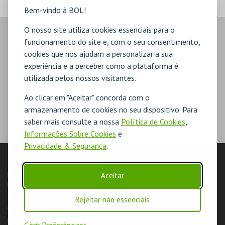
Bem-vindo à BOL!
O nosso site utiliza cookies essenciais para o
funcionamento do site e, com o seu consentimento,
cookies que nos ajudam a personalizar a sua
experiência e a perceber como a plataforma é
utilizada pelos nossos visitantes.
Ao clicar em "Aceitar" concorda com o
armazenamento de cookies no seu dispositivo. Para
saber mais consulte a nossa
Política de Cookies
,
Informações Sobre Cookies
e
Privacidade & Segurança
.
LOJA
Pesquisar
Carrinho de compras
Eventos
Cartões
Produtos
Aceitar
Livro de Reclamações
Rejeitar não essenciais
AUTENTICAÇÃO
Login & Registo de Clientes
Minha Conta
Produtores
Gerir Preferências